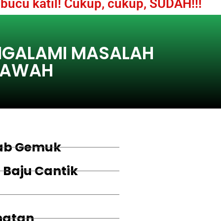
ucu katil! Cukup, cukup, SUDAH!!!
ENGALAMI MASALAH
 BAWAH
ab Gemuk
 Baju Cantik
hatan