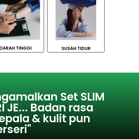
DARAH TINGGI
SUSAH TIDUR
ngamalkan Set SLIM
I JE... Badan rasa
epala & kulit pun
rseri"