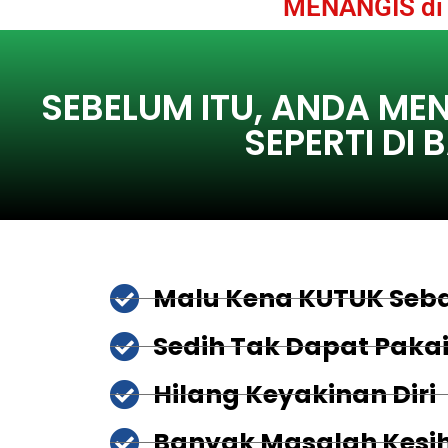
MENANGIS di b
SEBELUM ITU, ANDA M
SEPERTI DI
Malu Kena KUTUK Seb
Sedih Tak Dapat Pakai
Hilang Keyakinan Diri
Banyak Masalah Kesi