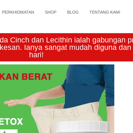
PERKHIDMATAN
SHOP
BLOG
TENTANG KAMI
ada Cinch dan Lecithin ialah gabungan p
kesan. Ianya sangat mudah diguna dan
hari!