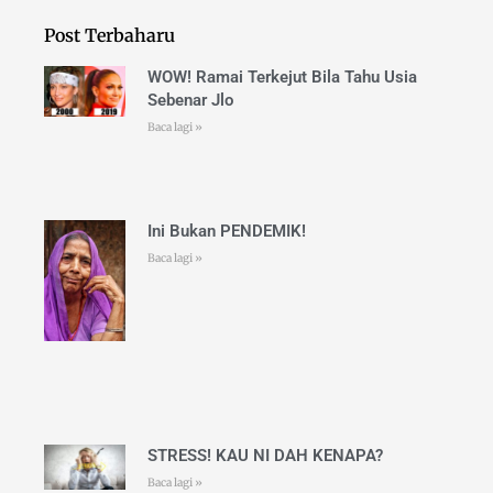
Post Terbaharu
WOW! Ramai Terkejut Bila Tahu Usia
Sebenar Jlo
Baca lagi »
Ini Bukan PENDEMIK!
Baca lagi »
STRESS! KAU NI DAH KENAPA?
Baca lagi »