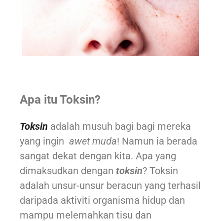
Apa itu Toksin?
Toksin
adalah musuh bagi bagi mereka
yang ingin
awet muda
! Namun ia berada
sangat dekat dengan kita. Apa yang
dimaksudkan dengan
toksin
? Toksin
adalah unsur-unsur beracun yang terhasil
daripada aktiviti organisma hidup dan
mampu melemahkan tisu dan