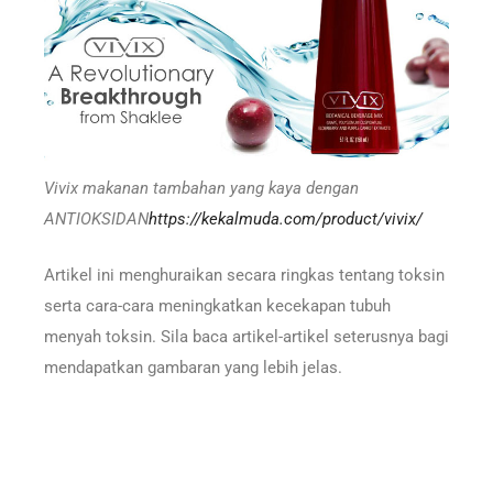
Vivix makanan tambahan yang kaya dengan
ANTIOKSIDAN
https://kekalmuda.com/product/vivix/
Artikel ini menghuraikan secara ringkas tentang toksin
serta cara-cara meningkatkan kecekapan tubuh
menyah toksin. Sila baca artikel-artikel seterusnya bagi
mendapatkan gambaran yang lebih jelas.